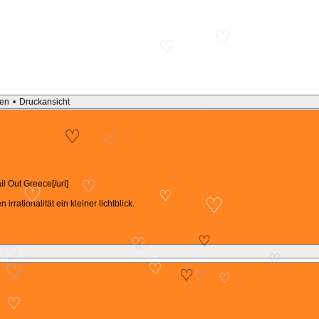
♡
♡
♡
♡
en
•
Druckansicht
♡
♡
♡
l Out Greece[/url]
♡
♡
♡
♡
irrationalität ein kleiner lichtblick.
♡
♡
♡
♡
♡
♡
♡
♡
♡
♡
♡