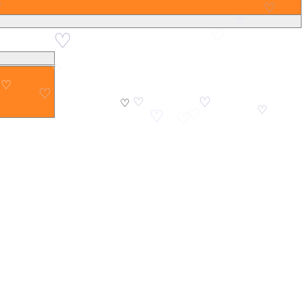
♡
♡
♡
♡
♡
♡
♡
♡
♡
♡
♡
♡
♡
♡
♡