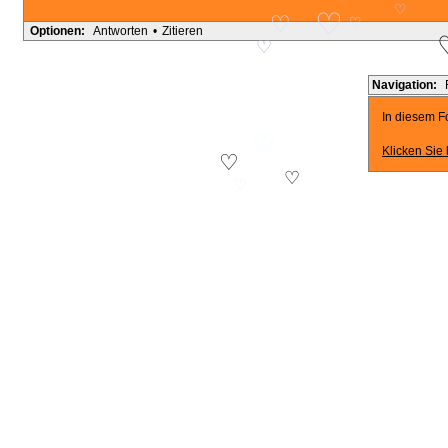
♡
♡
♡
♡
Optionen:
Antworten
•
Zitieren
♡
Navigation:
In diesem Fo
♡
♡
Klicken Sie 
♡
♡