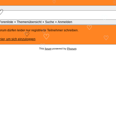
♡
♡
♡
Forenliste
•
Themenübersicht
•
Suche
•
Anmelden
♡
rum dürfen leider nur registrierte Teilnehmer schreiben.
♡
♡
♡
♡
♡
hier, um sich einzuloggen
This
forum
powered by
Phorum
.