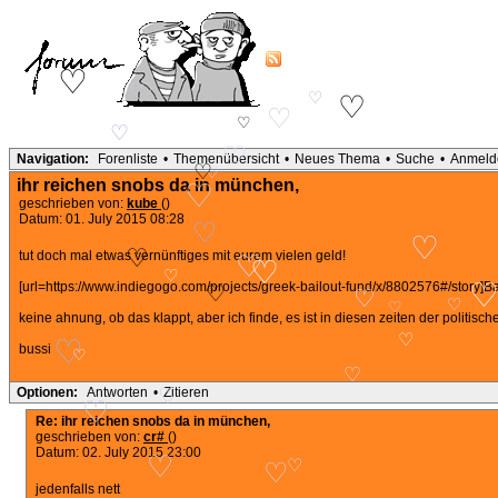
♡
♡
♡
♡
♡
♡
♡
♡
♡
Navigation:
Forenliste
•
Themenübersicht
•
Neues Thema
•
Suche
•
Anmeld
♡
♡
ihr reichen snobs da in münchen,
♡
geschrieben von:
kube
()
Datum: 01. July 2015 08:28
♡
♡
tut doch mal etwas vernünftiges mit eurem vielen geld!
♡
♡
♡
♡
[url=https://www.indiegogo.com/projects/greek-bailout-fund/x/8802576#/story]Bai
♡
♡
♡
♡
keine ahnung, ob das klappt, aber ich finde, es ist in diesen zeiten der politischen 
♡
bussi
♡
♡
♡
Optionen:
Antworten
•
Zitieren
♡
♡
Re: ihr reichen snobs da in münchen,
geschrieben von:
cr#
()
Datum: 02. July 2015 23:00
♡
♡
♡
jedenfalls nett