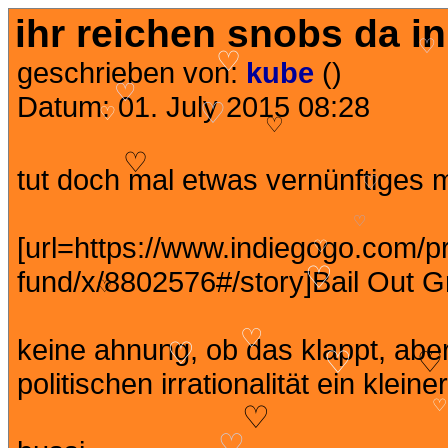
ihr reichen snobs da i
♡
♡
geschrieben von:
kube
()
♡
Datum: 01. July 2015 08:28
♡
♡
♡
♡
tut doch mal etwas vernünftiges m
♡
♡
[url=https://www.indiegogo.com/pr
♡
fund/x/8802576#/story]Bail Out Gr
♡
♡
♡
keine ahnung, ob das klappt, aber 
♡
♡
♡
politischen irrationalität ein kleiner
♡
♡