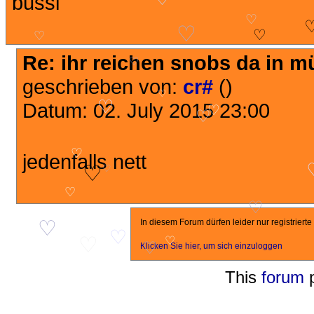
bussi
♡
♡
♡
♡
♡
Re: ihr reichen snobs da in 
♡
geschrieben von:
cr#
()
♡
Datum: 02. July 2015 23:00
♡
♡
♡
jedenfalls nett
♡
♡
♡
♡
♡
In diesem Forum dürfen leider nur registriert
♡
♡
♡
♡
Klicken Sie hier, um sich einzuloggen
♡
This
forum
p