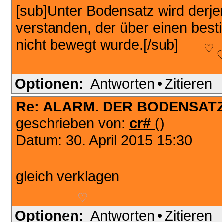
[sub]Unter Bodensatz wird derje
verstanden, der über einen bes
nicht bewegt wurde.[/sub]
♡
Optionen:
Antworten
•
Zitieren
Re: ALARM. DER BODENSATZ
geschrieben von:
cr#
()
Datum: 30. April 2015 15:30
gleich verklagen
♡
Optionen:
Antworten
•
Zitieren