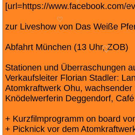
[url=https://www.facebook.com/e
♡
♡
zur Liveshow von Das Weiße Pfer
♡
Abfahrt München (13 Uhr, ZOB)
♡
Stationen und Überraschungen a
Verkaufsleiter Florian Stadler: 
Atomkraftwerk Ohu, wachsender F
Knödelwerferin Deggendorf, Café 
+ Kurzfilmprogramm on board vo
+ Picknick vor dem Atomkraftwer