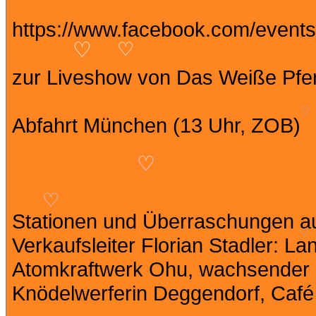
https://www.facebook.com/event
♡
♡
zur Liveshow von Das Weiße Pfer
Abfahrt München (13 Uhr, ZOB)
♡
♡
Stationen und Überraschungen a
♡
Verkaufsleiter Florian Stadler: 
♡
Atomkraftwerk Ohu, wachsender F
Knödelwerferin Deggendorf, Café 