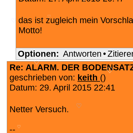
♡
♡
das ist zugleich mein Vorschl
♡
♡
Motto!
Optionen:
Antworten
•
Zitiere
Re: ALARM. DER BODENSATZ
♡
geschrieben von:
keith
()
♡
Datum: 29. April 2015 22:41
Netter Versuch.
♡
--
♡