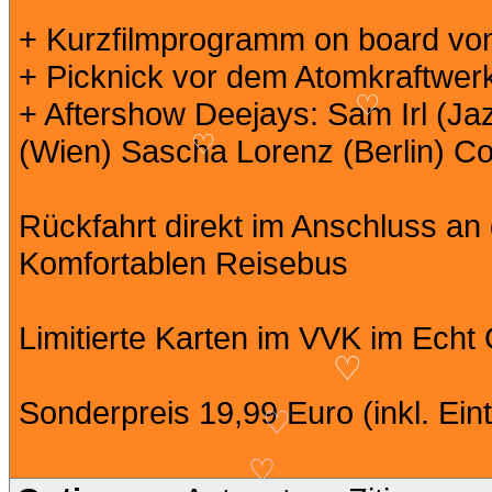
+ Kurzfilmprogramm on board vo
+ Picknick vor dem Atomkraftwer
+ Aftershow Deejays: Sam Irl (Ja
♡
(Wien) Sascha Lorenz (Berlin) C
♡
Rückfahrt direkt im Anschluss an
Komfortablen Reisebus
Limitierte Karten im VVK im Echt
♡
Sonderpreis 19,99 Euro (inkl. Eint
♡