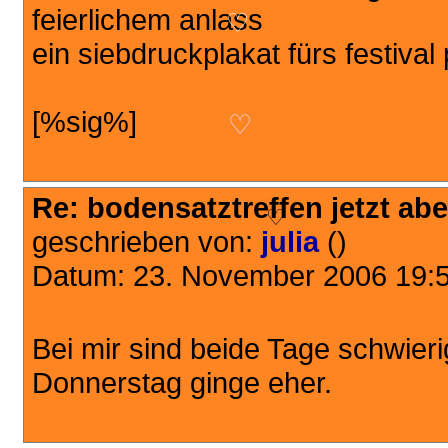
feierlichem anlass
♡
ein siebdruckplakat fürs festival
[%sig%]
♡
Re: bodensatztreffen jetzt aber
♡
geschrieben von:
julia
()
Datum: 23. November 2006 19:
Bei mir sind beide Tage schwierig
Donnerstag ginge eher.