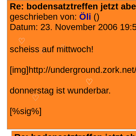
Re: bodensatztreffen jetzt aber
geschrieben von:
Öli
()
Datum: 23. November 2006 19:
♡
scheiss auf mittwoch!
♡
♡
[img]http://underground.zork.net
♡
donnerstag ist wunderbar.
♡
[%sig%]