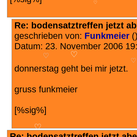
♡
Re: bodensatztreffen jetzt abe
geschrieben von:
Funkmeier
(
Datum: 23. November 2006 19
♡
♡
♡
donnerstag geht bei mir jetzt.
gruss funkmeier
[%sig%]
♡
Re: bodensatztreffen jetzt aber