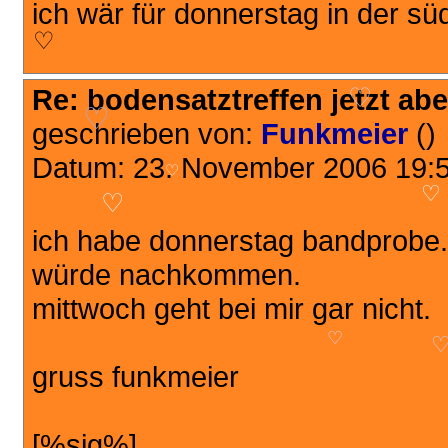
ich wär für donnerstag in der süd
♡
Re: bodensatztreffen jetzt aber
♡
geschrieben von:
Funkmeier
()
♡
Datum: 23. November 2006 19:
♡
♡
ich habe donnerstag bandprobe.
würde nachkommen.
mittwoch geht bei mir gar nicht.
♡
♡
gruss funkmeier
[%sig%]