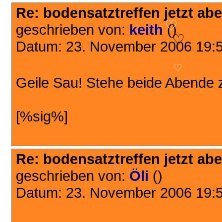
♡
Re: bodensatztreffen jetzt aber
geschrieben von:
keith
()
♡
Datum: 23. November 2006 19:
♡
♡
Geile Sau! Stehe beide Abende 
[%sig%]
Re: bodensatztreffen jetzt aber
geschrieben von:
Öli
()
♡
Datum: 23. November 2006 19: